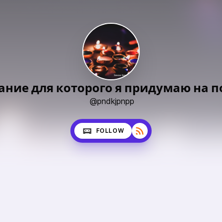
вание для которого я придумаю на 
@pndkjpnpp
FOLLOW