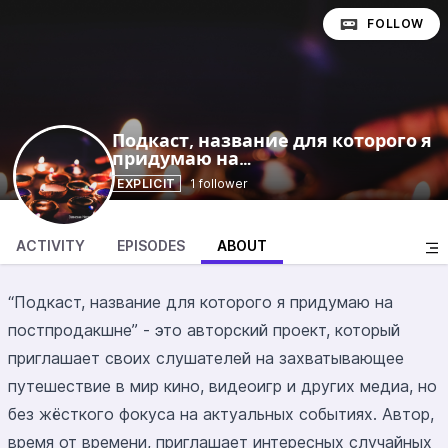
FOLLOW
Подкаст, название для которого я
придумаю на
@pndkjpnpp
постпродакшне
EXPLICIT
1 follower
ACTIVITY
EPISODES
ABOUT
“Подкаст, название для которого я придумаю на
постпродакшне” - это авторский проект, который
приглашает своих слушателей на захватывающее
путешествие в мир кино, видеоигр и других медиа, но
без жёсткого фокуса на актуальных событиях. Автор,
время от времени, приглашает интересных случайных